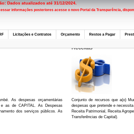
ão: Dados atualizados até 31/12/2024.
essar informações posteriores acesse o novo Portal da Transparência, disponív
RF
Licitações e Contratos
Orçamento
Restos a Pagar
Pres
Receitas
també. As despesas orçamentárias
Conjunto de recursos que a(o) Mun
S e as de CAPITAL. As Despesas
despesas que pretende e necessita 
namento dos serviços públicos. As
Receita Patrimonial, Receita Agrop
Transferências de Capital).