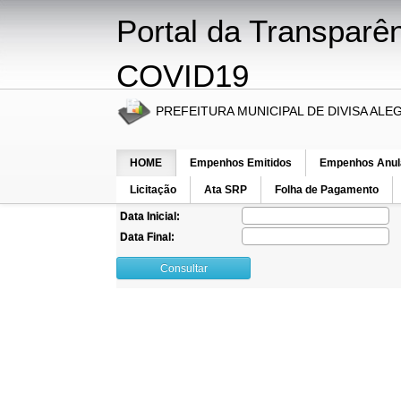
Portal da Transparê
COVID19
PREFEITURA MUNICIPAL DE DIVISA ALE
HOME
Empenhos Emitidos
Empenhos Anul
Ano:
Licitação
Ata SRP
Folha de Pagamento
Mês:
Data Inicial:
Data Final:
Consultar