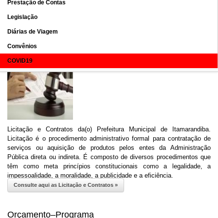
Consulte aqui as despesas »
Prestação de Contas
Consulte aqui a Folha de pagamento »
Legislação
Diárias de Viagem
Licitações e Contratos
Convênios
COVID19
Licitação e Contratos da(o) Prefeitura Municipal de Itamarandiba.
Licitação é o procedimento administrativo formal para contratação de
serviços ou aquisição de produtos pelos entes da Administração
Pública direta ou indireta. É composto de diversos procedimentos que
têm como meta princípios constitucionais como a legalidade, a
impessoalidade, a moralidade, a publicidade e a eficiência.
Consulte aqui as Licitação e Contratos »
Orçamento–Programa