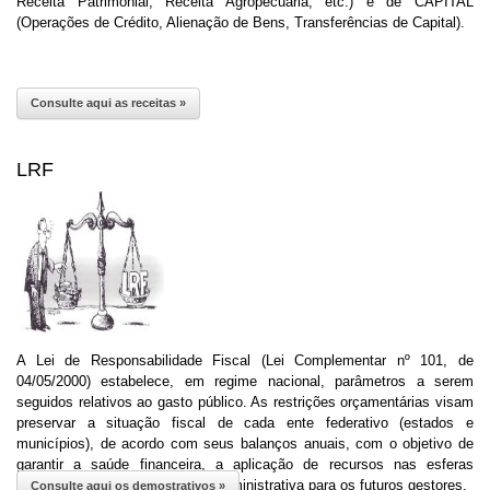
Receita Patrimonial, Receita Agropecuária, etc.) e de CAPITAL
(Operações de Crédito, Alienação de Bens, Transferências de Capital).
Consulte aqui as receitas »
LRF
A Lei de Responsabilidade Fiscal (Lei Complementar nº 101, de
04/05/2000) estabelece, em regime nacional, parâmetros a serem
seguidos relativos ao gasto público. As restrições orçamentárias visam
preservar a situação fiscal de cada ente federativo (estados e
municípios), de acordo com seus balanços anuais, com o objetivo de
garantir a saúde financeira, a aplicação de recursos nas esferas
adequadas e uma boa herança administrativa para os futuros gestores.
Consulte aqui os demostrativos »