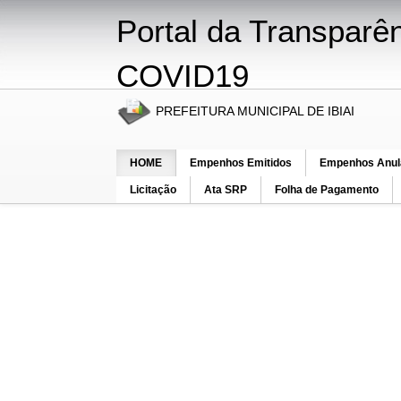
Portal da Transparê
COVID19
PREFEITURA MUNICIPAL DE IBIAI
Por favor, selecione um menu acima para realizar a
HOME
Empenhos Emitidos
Empenhos Anul
Licitação
Ata SRP
Folha de Pagamento