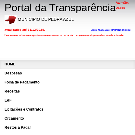
Atenção:
Portal da Transparência
Dados
MUNICIPIO DE PEDRA AZUL
atualizados até 31/12/2024.
Ultima Atualização: 03/02/2025 15:33:32
Para acessar informações posteriores acesse o novo Portal da Transparência, disponível no site da entidade.
Diárias de Viagem
Ano:
HOME
Mês:
Despesas
Data Inicial:
Folha de Pagamento
Data Final:
Código Inicial:
Receitas
Código Final:
LRF
Credor:
Obs.: Pode ser inform
Licitações e Contratos
Empenho:
Selecione:
Orçamento
Restos a Pagar
Consultar